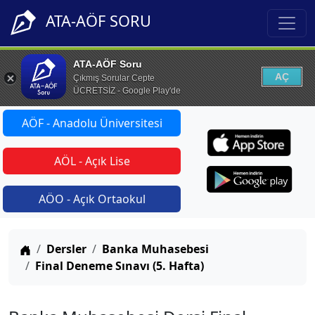
ATA-AÖF SORU
ATA-AÖF Soru
AÇ
Çıkmış Sorular Cepte
ÜCRETSİZ - Google Play'de
AÖF - Anadolu Üniversitesi
AÖL - Açık Lise
AÖO - Açık Ortaokul
Anasayfa
Dersler
Banka Muhasebesi
Final Deneme Sınavı (5. Hafta)