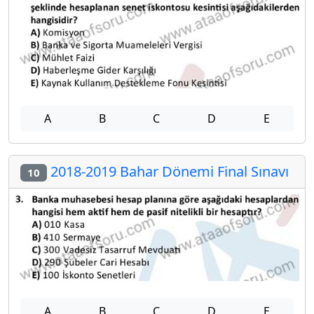
A
B
C
D
E
2018-2019 Bahar Dönemi Final Sınavı
10
A
B
C
D
E