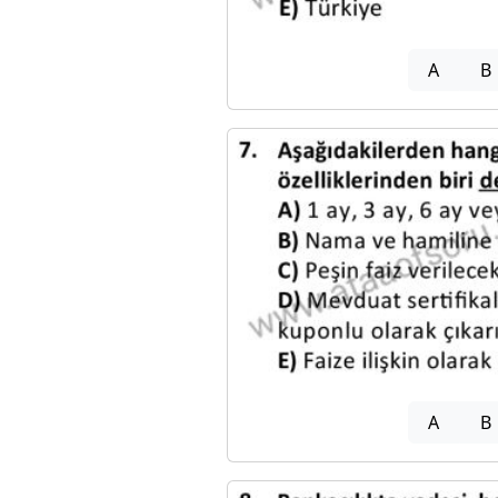
A
B
A
B