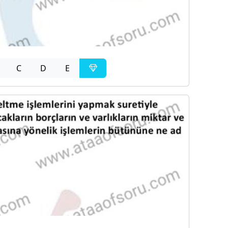
C
D
E