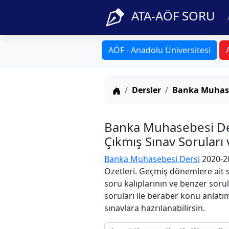
ATA-AÖF SORU
AÖF - Anadolu Üniversitesi
Anasayfa
Dersler
Banka Muhas
Banka Muhasebesi Der
Çıkmış Sınav Soruları
Banka Muhasebesi Dersi
2020-20
Özetleri. Geçmiş dönemlere ait s
soru kalıplarının ve benzer soru
soruları ile beraber konu anlatım
sınavlara hazrılanabilirsin.