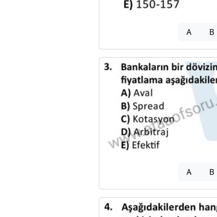
A
B
A
B