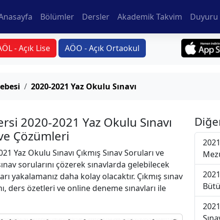
Anasayfa
Bölümler
Dersler
Akademik Takvim
Duyuru 
AÖL - Açık Lise
AÖO - Açık Ortaokul
ebesi
2020-2021 Yaz Okulu Sınavı
si 2020-2021 Yaz Okulu Sınavı
Diğe
 ve Çözümleri
2021
21 Yaz Okulu Sınavı Çıkmış Sınav Soruları ve
Mezu
ınav sorularını çözerek sınavlarda gelebilecek
2021
ları yakalamanız daha kolay olacaktır. Çıkmış sınav
Bütü
ı, ders özetleri ve online deneme sınavları ile
2021
Sına