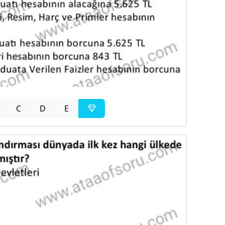
C
D
E