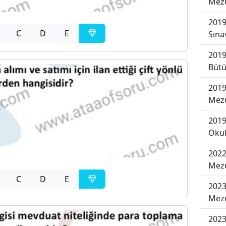
Mezu
2019
C
D
E
Sına
2019
Bütü
2019
Mezu
2019
Okul
2022
Mezu
C
D
E
2023
Mezu
2023