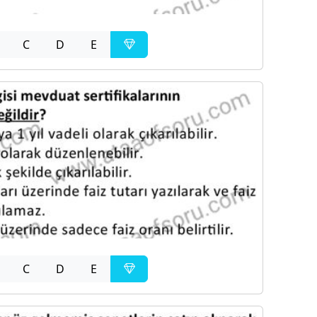
C
D
E
C
D
E