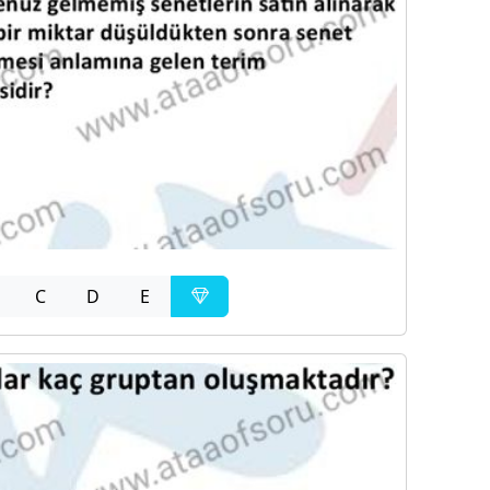
C
D
E