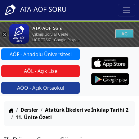
ATA-AÖF SORU
ATA-AÖF Soru
AÇ
Çıkmış Sorular Cepte
ÜCRETSİZ - Google Play'de
AÖF - Anadolu Üniversitesi
AÖL - Açık Lise
AÖO - Açık Ortaokul
Anasayfa
Dersler
Atatürk İlkeleri ve İnkılap Tarihi 2
11. Ünite Özeti