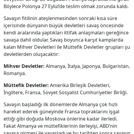
Böylece Polonya 27 Eylül’de teslim olmak zorunda kaldı.
Savaşın fitilinin ateşlenmesinden sonraki kısa süre
içerisinde dünyanın büyük devletleri savaş öncesinde
kendi aralarında yaptıkları ittifak anlaşmaları gereğince
savaşa dahil oldular. Savaş boyunca karşıt kamplarda
kalan Mihver Devletleri ile Müttefik Devletler grupları şu
devletlerden oluşacaktır:
Mihver Devletler:
Almanya, İtalya, Japonya, Bulgaristan,
Romanya.
Müttefik Devletler:
Amerika Birleşik Devletleri,
İngiltere, Fransa, Sovyet Sosyalist Cumhuriyetler Birliği.
Savaşın başladığı ilk dönemlerde Almanya çok hızlı
hareket ederek güneyinde Fransa topraklarını işgal
ettiği gibi doğuda Moskova önlerine kadar ilerledi.
Fakat Almanya ve müttefiklerinin ilerleyişi, ABD’nin
savaşa girmesi ile yavaşladı ve bu tarihten sonra savaşın