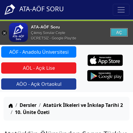
ATA-AÖF SORU
ATA-AÖF Soru
AÇ
Çıkmış Sorular Cepte
ÜCRETSİZ - Google Play'de
AÖF - Anadolu Üniversitesi
AÖL - Açık Lise
AÖO - Açık Ortaokul
Anasayfa
Dersler
Atatürk İlkeleri ve İnkılap Tarihi 2
10. Ünite Özeti