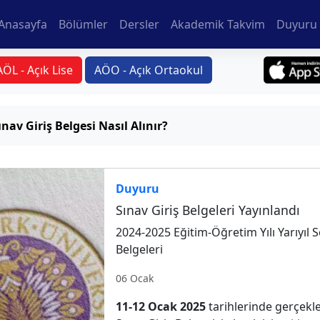
Anasayfa
Bölümler
Dersler
Akademik Takvim
Duyuru 
AÖL - Açık Lise
AÖO - Açık Ortaokul
ınav Giriş Belgesi Nasıl Alınır?
Duyuru
Sınav Giriş Belgeleri Yayınlandı
2024-2025 Eğitim-Öğretim Yılı Yarıyıl S
Belgeleri
06 Ocak
11-12 Ocak 2025
tarihlerinde gerçekle