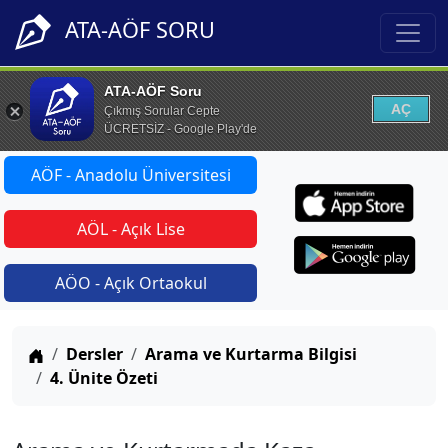
ATA-AÖF SORU
ATA-AÖF Soru
AÇ
Çıkmış Sorular Cepte
ÜCRETSİZ - Google Play'de
AÖF - Anadolu Üniversitesi
AÖL - Açık Lise
AÖO - Açık Ortaokul
Anasayfa
Dersler
Arama ve Kurtarma Bilgisi
4. Ünite Özeti