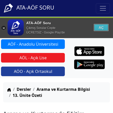
ATA-AÖF SORU
ATA-AÖF Soru
AÇ
Çıkmış Sorular Cepte
ÜCRETSİZ - Google Play'de
AÖF - Anadolu Üniversitesi
AÖL - Açık Lise
AÖO - Açık Ortaokul
Anasayfa
Dersler
Arama ve Kurtarma Bilgisi
13. Ünite Özeti