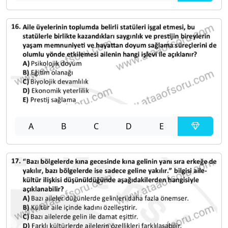
A
B
C
D
E