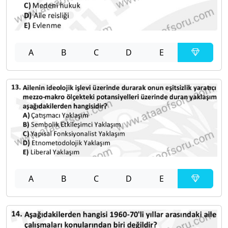
A
B
C
D
E
A
B
C
D
E