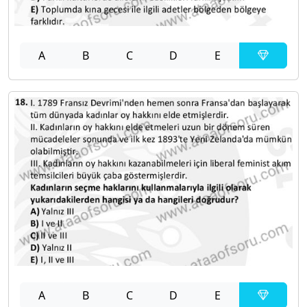
A
B
C
D
E
A
B
C
D
E