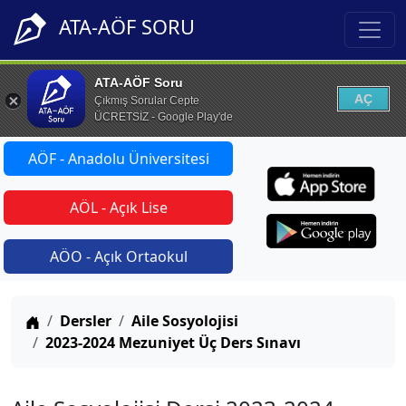
ATA-AÖF SORU
ATA-AÖF Soru
AÇ
Çıkmış Sorular Cepte
ÜCRETSİZ - Google Play'de
AÖF - Anadolu Üniversitesi
AÖL - Açık Lise
AÖO - Açık Ortaokul
Anasayfa
Dersler
Aile Sosyolojisi
2023-2024 Mezuniyet Üç Ders Sınavı