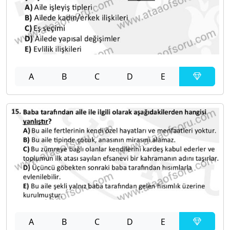
A
B
C
D
E
A
B
C
D
E