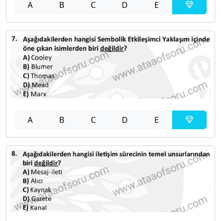
A
B
C
D
E
A
B
C
D
E