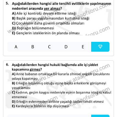
A
B
C
D
E