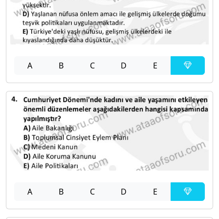
A
B
C
D
E
A
B
C
D
E