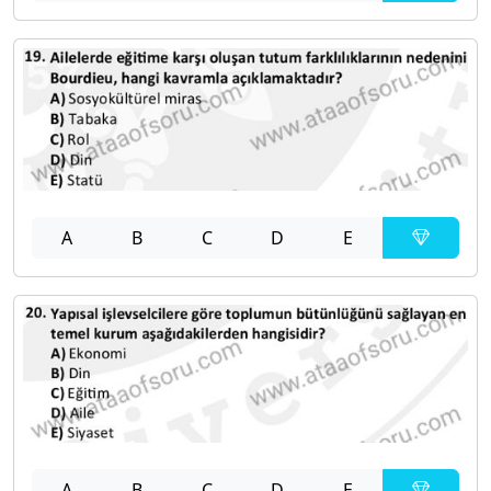
A
B
C
D
E
A
B
C
D
E