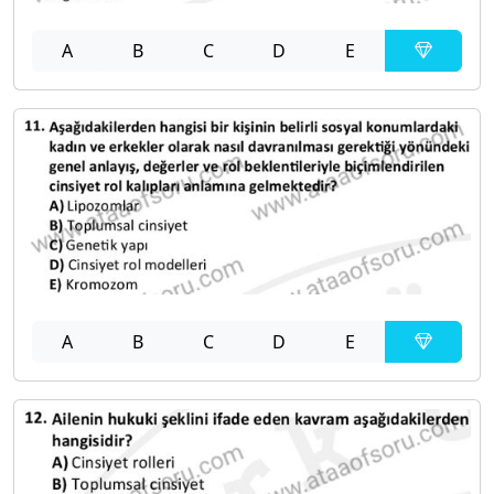
A
B
C
D
E
A
B
C
D
E