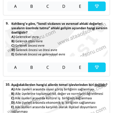
A
B
C
D
E
A
B
C
D
E