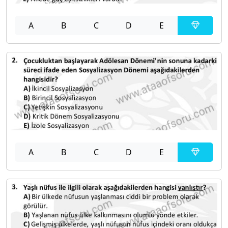
A
B
C
D
E
A
B
C
D
E