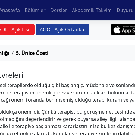
Anasayfa
Bölümler
Dersler
Akademik Takvim
Duyuru 
AÖL - Açık Lise
AÖO - Açık Ortaokul
lığı
5. Ünite Özeti
vreleri
eysel terapilerde olduğu gibi başlangıç, müdahale ve sonlan
vrede terapistin önemli görev ve sorumlulukları bulunmaktad
nacağı önemli oranda benimsemiş olduğu terapi kuram ve ya
ldukça önemlidir. Çünkü terapist bu görüşme neticesinde a
madığını değerlendirir ve gerek duyarsa aileyi ilgili alanda
ile ile terapiye başlanması kararlaştırılır ise bu kez danışma
ığı, ücret politikaları vb. konular ve terapiye kimlerin dahil 