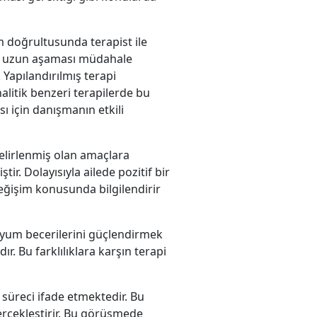
m doğrultusunda terapist ile
n en uzun aşaması müdahale
 Yapılandırılmış terapi
litik benzeri terapilerde bu
ı için danışmanın etkili
belirlenmiş olan amaçlara
ştir. Dolayısıyla ailede pozitif bir
 değişim konusunda bilgilendirir
uyum becerilerini güçlendirmek
r. Bu farklılıklara karşın terapi
 süreci ifade etmektedir. Bu
erçekleştirir. Bu görüşmede