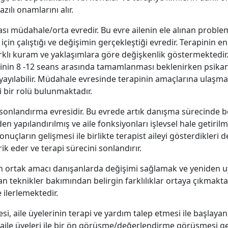
azılı onamlarını alır.
ası müdahale/orta evredir. Bu evre ailenin ele alınan proble
 için çalıştığı ve değişimin gerçekleştiği evredir. Terapini
arklı kuram ve yaklaşımlara göre değişkenlik göstermektedir.
nin 8 -12 seans arasında tamamlanması beklenirken psikana
yılabilir. Müdahale evresinde terapinin amaçlarına ulaşmas
 bir rolü bulunmaktadır.
 sonlandırma evresidir. Bu evrede artık danışma sürecinde 
den yapılandırılmış ve aile fonksiyonları işlevsel hale getirilmi
sonuçların gelişmesi ile birlikte terapist aileyi gösterdikleri
ik eder ve terapi sürecini sonlandırır.
ın ortak amacı danışanlarda değişimi sağlamak ve yeniden 
an teknikler bakımından belirgin farklılıklar ortaya çıkmaktadı
 ilerlemektedir.
i, aile üyelerinin terapi ve yardım talep etmesi ile başlayan
 aile üyeleri ile bir ön görüşme/değerlendirme görüşmesi g