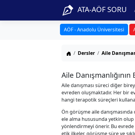
ATA-AÖF SORU
AÖF - Anadolu Üniversitesi
Anasayfa
Dersler
Aile Danışman
Aile Danışmanlığının E
Aile danışması süreci diğer bir
evreden oluşmaktadır. Her bir e
hangi terapotik süreçleri kulla
Ön görüşme aile danışmasında o
ele alma hususunda yetkin olup ol
yönlendirmeyi önerir. Bu evrede a
etik ilkeler, görüşme süre ve sıkl