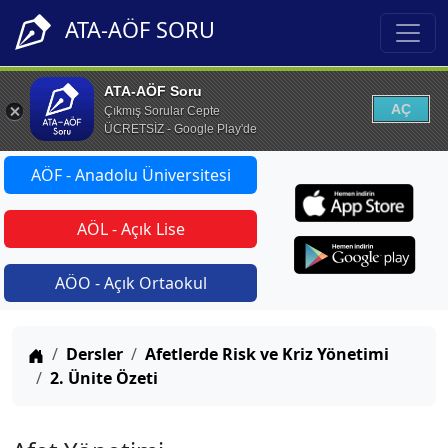
ATA-AÖF SORU
ATA-AÖF Soru
AÇ
Çıkmış Sorular Cepte
ÜCRETSİZ - Google Play'de
AÖF - Anadolu Üniversitesi
AÖL - Açık Lise
AÖO - Açık Ortaokul
Anasayfa
Dersler
Afetlerde Risk ve Kriz Yönetimi
2. Ünite Özeti