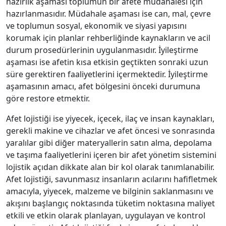
hazırlık aşaması toplumun bir afete müdahalesi için
hazırlanmasıdır. Müdahale aşaması ise can, mal, çevre
ve toplumun sosyal, ekonomik ve siyasi yapısını
korumak için planlar rehberliğinde kaynakların ve acil
durum prosedürlerinin uygulanmasıdır. İyileştirme
aşaması ise afetin kısa etkisin geçtikten sonraki uzun
süre gerektiren faaliyetlerini içermektedir. İyileştirme
aşamasının amacı, afet bölgesini önceki durumuna
göre restore etmektir.
Afet lojistiği ise yiyecek, içecek, ilaç ve insan kaynakları,
gerekli makine ve cihazlar ve afet öncesi ve sonrasında
yaralılar gibi diğer materyallerin satın alma, depolama
ve taşıma faaliyetlerini içeren bir afet yönetim sistemini
lojistik açıdan dikkate alan bir kol olarak tanımlanabilir.
Afet lojistiği, savunmasız insanların acılarını hafifletmek
amacıyla, yiyecek, malzeme ve bilginin saklanmasını ve
akışını başlangıç noktasında tüketim noktasına maliyet
etkili ve etkin olarak planlayan, uygulayan ve kontrol