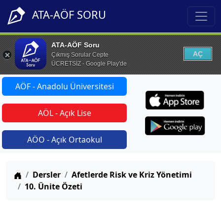
ATA-AÖF SORU
ATA-AÖF Soru
AÇ
Çıkmış Sorular Cepte
ÜCRETSİZ - Google Play'de
AÖF - Anadolu Üniversitesi
AÖL - Açık Lise
AÖO - Açık Ortaokul
Anasayfa
Dersler
Afetlerde Risk ve Kriz Yönetimi
10. Ünite Özeti