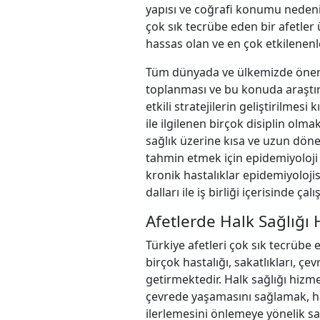
yapısı ve coğrafi konumu nedeniy
çok sık tecrübe eden bir afetler
hassas olan ve en çok etkilenenler
Tüm dünyada ve ülkemizde önemli bi
toplanması ve bu konuda araştırm
etkili stratejilerin geliştirilme
ile ilgilenen birçok disiplin olma
sağlık üzerine kısa ve uzun döne
tahmin etmek için epidemiyoloji b
kronik hastalıklar epidemiyolojis
dalları ile iş birliği içerisinde ç
Afetlerde Halk Sağlığı 
Türkiye afetleri çok sık tecrübe 
birçok hastalığı, sakatlıkları, ç
getirmektedir. Halk sağlığı hizm
çevrede yaşamasını sağlamak, has
ilerlemesini önlemeye yönelik sa