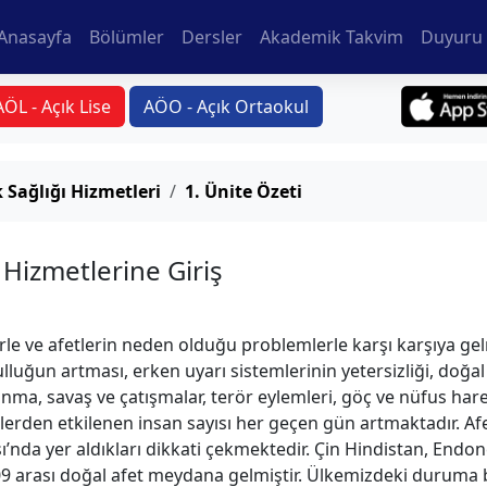
Anasayfa
Bölümler
Dersler
Akademik Takvim
Duyuru 
AÖL - Açık Lise
AÖO - Açık Ortaokul
 Sağlığı Hizmetleri
1. Ünite Özeti
 Hizmetlerine Giriş
le ve afetlerin neden olduğu problemlerle karşı karşıya gelm
sulluğun artması, erken uyarı sistemlerinin yetersizliği, doğa
anma, savaş ve çatışmalar, terör eylemleri, göç ve nüfus hare
lerden etkilenen insan sayısı her geçen gün artmaktadır. Afe
ı’nda yer aldıkları dikkati çekmektedir. Çin Hindistan, Endo
09 arası doğal afet meydana gelmiştir. Ülkemizdeki duruma 