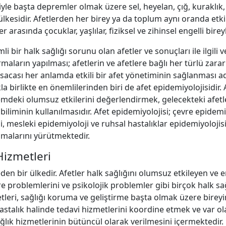
le başta depremler olmak üzere sel, heyelan, çığ, kuraklık, 
 ülkesidir. Afetlerden her birey ya da toplum aynı oranda etk
 arasında çocuklar, yaşlılar, fiziksel ve zihinsel engelli bir
r halk sağlığı sorunu olan afetler ve sonuçları ile ilgili ver
aların yapılması; afetlerin ve afetlere bağlı her türlü zarar
si kısacası her anlamda etkili bir afet yönetiminin sağlanması
kla birlikte en önemlilerinden biri de afet epidemiyolojisidir. 
mdeki olumsuz etkilerini değerlendirmek, gelecekteki afetler
iliminin kullanılmasıdır. Afet epidemiyolojisi; çevre epidemiyo
i, mesleki epidemiyoloji ve ruhsal hastalıklar epidemiyolojisi
alışmalarını yürütmektedir.
Hizmetleri
eden bir ülkedir. Afetler halk sağlığını olumsuz etkileyen ve
evre problemlerini ve psikolojik problemler gibi birçok halk 
etleri, sağlığı koruma ve geliştirme başta olmak üzere bireyi
talık halinde tedavi hizmetlerini koordine etmek ve var ol
ğlık hizmetlerinin bütüncül olarak verilmesini içermektedir.