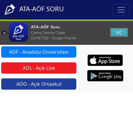
ATA-AÖF SORU
ATA-AÖF Soru
AÇ
Çıkmış Sorular Cepte
ÜCRETSİZ - Google Play'de
AÖF - Anadolu Üniversitesi
AÖL - Açık Lise
AÖO - Açık Ortaokul