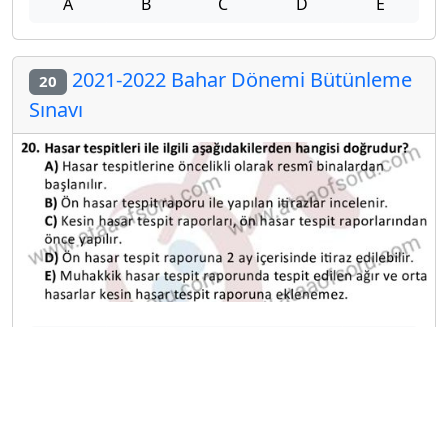
A
B
C
D
E
2021-2022 Bahar Dönemi Bütünleme
20
Sınavı
A
B
C
D
E
Diğer Bütünleme Deneme Sınavları
2025-2026 31 Temmuz